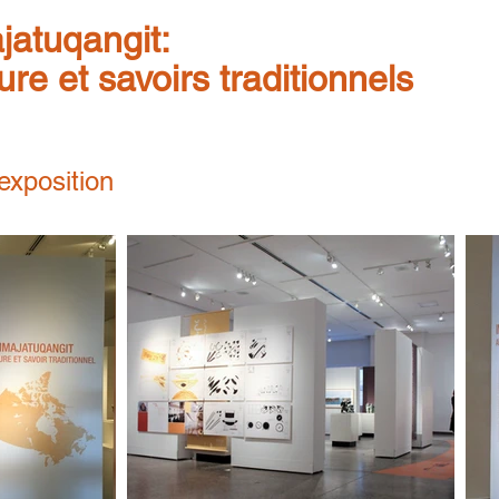
jatuqangit:
ure et savoirs traditionnels
exposition